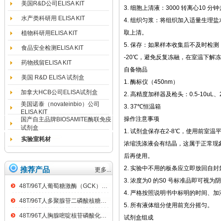
美国R&D公司ELISA KIT
3. 细胞上清液：3000 转离心10 
水产类科研用 ELISA KIT
4. 组织匀浆：将组织加入适量生理盐水
取上清。
植物科研用ELISA KIT
5. 保存：如果样本收集后不及时检
食品安全检测ELISA KIT
-20℃，避免反复冻融，在室温下解
药物残留ELISA KIT
自备物品
美国 R&D ELISA 试剂盒
1. 酶标仪（450nm）
加拿大HCB公司ELISA试剂盒
2. 高精度加样器及枪头：0.5-10uL、2-2
美国诺泰（novateinbio）公司
3. 37℃恒温箱
ELISA KIT
操作注意事项
国产自主品牌BIOSAMITE酶联免疫
试剂盒
1. 试剂盒保存在2-8℃，使用前室温
实验室耗材
浓缩洗涤液会有结晶，这属于正常现
后再使用。
2. 实验中不用的板条应立即放回自
推荐产品
更多...
3. 浓度为0 的S0 号标准品即可
48T/96T人葡萄糖激酶（GCK）ELISA kit
4. 严格按照说明书中标明的时间、
48T/96T人多聚腺苷二磷酸核糖聚合酶（PARP）ELISA kit
5. 所有液体组分使用前充分摇匀。
48T/96T人胸腺嘧啶核苷磷酸化酶（TP）ELISA kit
试剂盒组成