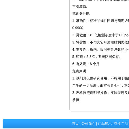
本浓度值。
试剂盒性能
1. 准确性：标准品线性回归与预期浓
0.9900。
2. 灵敏度：zui低检测浓度小于1.0 pg
3. 特异性：不与其它可溶性结构类
4. 重复性：板内、板间变异系数均小
5. 贮藏：2-8℃，避光防潮保存。
6. 有效期：6 个月
免责声明
1. 试剂盒仅供研究使用，不得用于
产生的一切后果，由实验者承担，本
2. 严格按照说明书操作，实验者违
承担。
首页
|
公司简介
|
产品展示
|
热卖产品