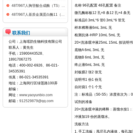
名称 96孔配置 48孔配置 备注
48T/96T人胸苷酸合成酶（TS）ELISA kit
微孔酶标板12 孔×8 条12 孔×4 条无
48T/96T人基质金属蛋白酶11（MMP11）ELISA kit
标准品0.3mL*6 管0.3mL*6 管无
样本稀释液6mL 3mL 无
联系我们
检测抗体-HRP 10mL 5mL 无
公司：上海瑶韵生物科技有限公司
20×洗涤缓冲液25mL 15mL 按说
联系人：黄先生
底物A 6mL 3mL 无
手机：15900443528、
底物B 6mL 3mL 无
18917067275
终止液6mL 3mL 无
电话：400-002-6926、86-021-
34535391
封板膜2 张2 张无
传真：86-021-34535391
说明书1 份1 份无
地址：上海闵行区绿莲路100弄
自封袋1 个1 个无
邮编：
注：标准品（S0-S5）浓度依次为：0、3
网址：
www.yaoyunbio.com
邮箱：
912529879@qq.com
试剂的准备
20×洗涤缓冲液的稀释：蒸馏水按1：2
冲液加19 份的蒸馏水。
洗板方法
1. 手工洗板：甩尽孔内液体，每孔加