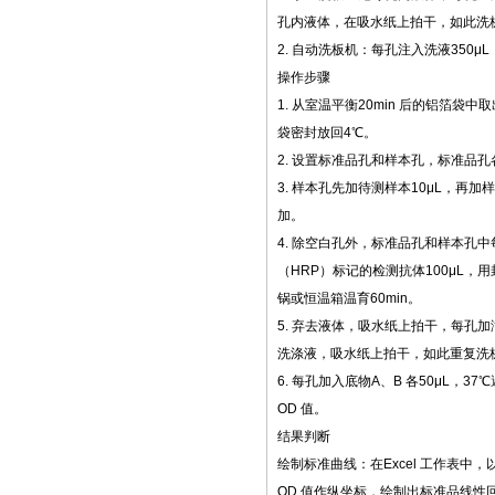
孔内液体，在吸水纸上拍干，如此洗板
2. 自动洗板机：每孔注入洗液350μL
操作步骤
1. 从室温平衡20min 后的铝箔袋
袋密封放回4℃。
2. 设置标准品孔和样本孔，标准品孔
3. 样本孔先加待测样本10μL，再加
加。
4. 除空白孔外，标准品孔和样本孔
（HRP）标记的检测抗体100μL，
锅或恒温箱温育60min。
5. 弃去液体，吸水纸上拍干，每孔加
洗涤液，吸水纸上拍干，如此重复洗板
6. 每孔加入底物A、B 各50μL，37
OD 值。
结果判断
绘制标准曲线：在Excel 工作表中
OD 值作纵坐标，绘制出标准品线性