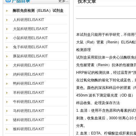
产品目录
更多...
技术文章
酶联免疫检测（ELISA）试剂盒
人科研用ELISA KIT
大鼠科研用ELISA KIT
本试剂盒只能用于科学研究，不得用
小鼠科研用ELISA KIT
大鼠（Rat）肾素（Renin）ELIS
兔子科研用ELISA KIT
检测原理
豚鼠科研用ELISA KIT
试剂盒采用双抗体一步夹心法酶联免疫
先包被肾素（Renin）抗体的包被
犬科研用ELISA KIT
HRP标记的检测抗体，经过温育并*洗
鸡科研用ELISA KIT
在过氧化物酶的催化下转化成蓝色，并
鸭科研用ELISA KIT
黄色。颜色的深浅和样品中的肾素（R
羊科研用ELISA KIT
450nm 波长下测定吸光度（OD 值
牛科研用ELISA KIT
样品收集、处理及保存方法
1. 血清：使用不含热原和内毒素的
马科研用ELISA KIT
刺激，收集血液后，3000 转离心1
猪科研用ELISA KIT
分离。
猴科研用ELISA KIT
2. 血浆：EDTA、柠檬酸盐或肝素抗凝