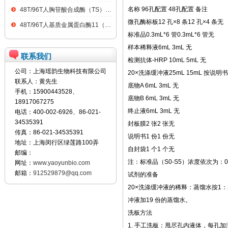
名称 96孔配置 48孔配置 备注
48T/96T人胸苷酸合成酶（TS）ELISA kit
微孔酶标板12 孔×8 条12 孔×4 条无
48T/96T人基质金属蛋白酶11（MMP11）ELISA kit
标准品0.3mL*6 管0.3mL*6 管无
样本稀释液6mL 3mL 无
联系我们
检测抗体-HRP 10mL 5mL 无
公司：上海瑶韵生物科技有限公司
20×洗涤缓冲液25mL 15mL 按说
联系人：黄先生
底物A 6mL 3mL 无
手机：15900443528、
底物B 6mL 3mL 无
18917067275
终止液6mL 3mL 无
电话：400-002-6926、86-021-
34535391
封板膜2 张2 张无
传真：86-021-34535391
说明书1 份1 份无
地址：上海闵行区绿莲路100弄
自封袋1 个1 个无
邮编：
注：标准品（S0-S5）浓度依次为：0、1
网址：
www.yaoyunbio.com
邮箱：
912529879@qq.com
试剂的准备
20×洗涤缓冲液的稀释：蒸馏水按1：2
冲液加19 份的蒸馏水。
洗板方法
1. 手工洗板：甩尽孔内液体，每孔加