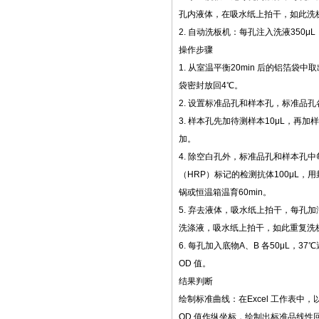
孔内液体，在吸水纸上拍干，如此洗板
2. 自动洗板机：每孔注入洗液350μL
操作步骤
1. 从室温平衡20min 后的铝箔袋
袋密封放回4℃。
2. 设置标准品孔和样本孔，标准品孔
3. 样本孔先加待测样本10μL，再加
加。
4. 除空白孔外，标准品孔和样本孔
（HRP）标记的检测抗体100μL，
锅或恒温箱温育60min。
5. 弃去液体，吸水纸上拍干，每孔加
洗涤液，吸水纸上拍干，如此重复洗板
6. 每孔加入底物A、B 各50μL，37
OD 值。
结果判断
绘制标准曲线：在Excel 工作表中
OD 值作纵坐标，绘制出标准品线性