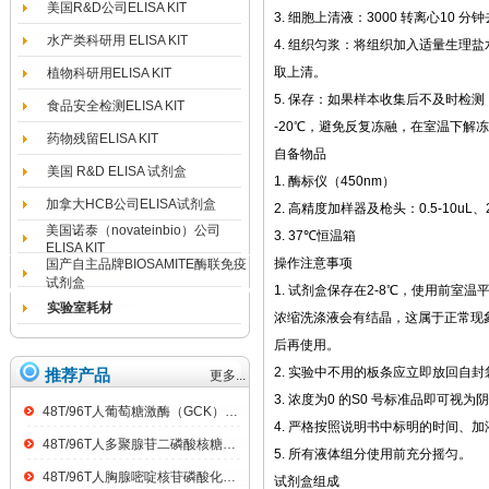
美国R&D公司ELISA KIT
3. 细胞上清液：3000 转离心10 
水产类科研用 ELISA KIT
4. 组织匀浆：将组织加入适量生理盐水
取上清。
植物科研用ELISA KIT
5. 保存：如果样本收集后不及时检
食品安全检测ELISA KIT
-20℃，避免反复冻融，在室温下解
药物残留ELISA KIT
自备物品
美国 R&D ELISA 试剂盒
1. 酶标仪（450nm）
加拿大HCB公司ELISA试剂盒
2. 高精度加样器及枪头：0.5-10uL、2-2
美国诺泰（novateinbio）公司
3. 37℃恒温箱
ELISA KIT
操作注意事项
国产自主品牌BIOSAMITE酶联免疫
试剂盒
1. 试剂盒保存在2-8℃，使用前室温
实验室耗材
浓缩洗涤液会有结晶，这属于正常现
后再使用。
2. 实验中不用的板条应立即放回自
推荐产品
更多...
3. 浓度为0 的S0 号标准品即可
48T/96T人葡萄糖激酶（GCK）ELISA kit
4. 严格按照说明书中标明的时间、
48T/96T人多聚腺苷二磷酸核糖聚合酶（PARP）ELISA kit
5. 所有液体组分使用前充分摇匀。
48T/96T人胸腺嘧啶核苷磷酸化酶（TP）ELISA kit
试剂盒组成