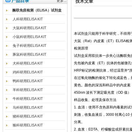
产品目录
更多...
技术文章
酶联免疫检测（ELISA）试剂盒
人科研用ELISA KIT
大鼠科研用ELISA KIT
本试剂盒只能用于科学研究，不得用
小鼠科研用ELISA KIT
大鼠（Rat）内皮素（ET）ELISA
兔子科研用ELISA KIT
检测原理
豚鼠科研用ELISA KIT
试剂盒采用双抗体一步夹心法酶联免疫
先包被内皮素（ET）抗体的包被微
犬科研用ELISA KIT
HRP标记的检测抗体，经过温育并*洗
鸡科研用ELISA KIT
在过氧化物酶的催化下转化成蓝色，并
鸭科研用ELISA KIT
黄色。颜色的深浅和样品中的内皮素
羊科研用ELISA KIT
450nm 波长下测定吸光度（OD 值
牛科研用ELISA KIT
样品收集、处理及保存方法
1. 血清：使用不含热原和内毒素的
马科研用ELISA KIT
刺激，收集血液后，3000 转离心1
猪科研用ELISA KIT
分离。
猴科研用ELISA KIT
2. 血浆：EDTA、柠檬酸盐或肝素抗凝