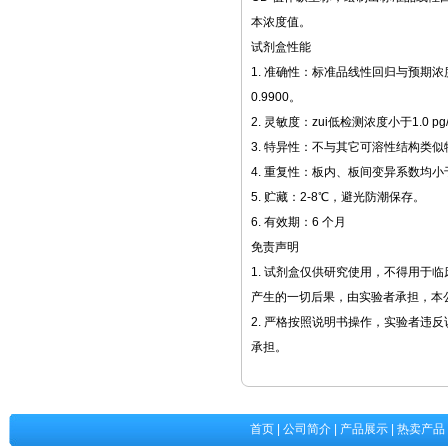
本浓度值。
试剂盒性能
1. 准确性：标准品线性回归与预期浓
0.9900。
2. 灵敏度：zui低检测浓度小于1.0 pg
3. 特异性：不与其它可溶性结构类
4. 重复性：板内、板间变异系数均小
5. 贮藏：2-8℃，避光防潮保存。
6. 有效期：6 个月
免责声明
1. 试剂盒仅供研究使用，不得用于
产生的一切后果，由实验者承担，本
2. 严格按照说明书操作，实验者违
承担。
首页
|
公司简介
|
产品展示
|
热卖产品