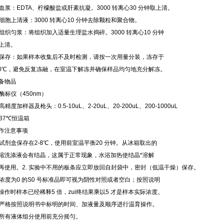
. 血浆：EDTA、柠檬酸盐或肝素抗凝。3000 转离心30 分钟取上清。
. 细胞上清液：3000 转离心10 分钟去除颗粒和聚合物。
. 组织匀浆：将组织加入适量生理盐水捣碎。3000 转离心10 分钟
上清。
. 保存：如果样本收集后不及时检测，请按一次用量分装，冻存于
20℃，避免反复冻融，在室温下解冻并确保样品均匀地充分解冻。
备物品
. 酶标仪（450nm）
. 高精度加样器及枪头：0.5-10uL、2-20uL、20-200uL、200-1000uL
. 37℃恒温箱
作注意事项
. 试剂盒保存在2-8℃，使用前室温平衡20 分钟。从冰箱取出的
缩洗涤液会有结晶，这属于正常现象，水浴加热使结晶*溶解
再使用。2. 实验中不用的板条应立即放回自封袋中，密封（低温干燥）保存。
. 浓度为0 的S0 号标准品即可视为阴性对照或者空白；按照说明
操作时样本已经稀释5 倍，zui终结果乘以5 才是样本实际浓度。
. 严格按照说明书中标明的时间、加液量及顺序进行温育操作。
. 所有液体组分使用前充分摇匀。