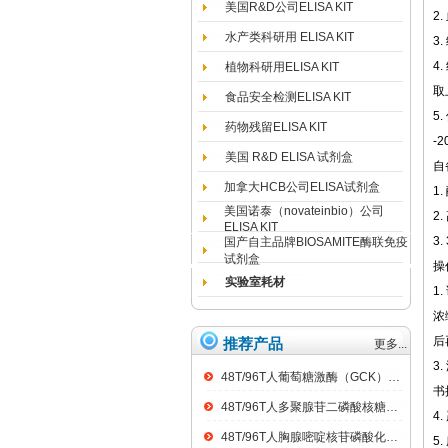
美国R&D公司ELISA KIT
2
水产类科研用 ELISA KIT
3
4
植物科研用ELISA KIT
取
食品安全检测ELISA KIT
5
药物残留ELISA KIT
-
美国 R&D ELISA 试剂盒
自
加拿大HCB公司ELISA试剂盒
1
美国诺泰（novateinbio）公司
2
ELISA KIT
3
国产自主品牌BIOSAMITE酶联免疫
试剂盒
操
实验室耗材
1
浓
后
推荐产品
更多...
3
48T/96T人葡萄糖激酶（GCK）ELISA kit
书
48T/96T人多聚腺苷二磷酸核糖聚合酶（PARP）ELISA kit
4
48T/96T人胸腺嘧啶核苷磷酸化酶（TP）ELISA kit
5