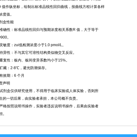
D 值作纵坐标，绘制出标准品线性回归曲线，按曲线方程计算各样
浓度值。
剂盒性能
. 准确性：标准品线性回归与预期浓度相关系数R 值，大于等于
9900。
. 灵敏度：zui低检测浓度小于1.0 pmol/L。
. 特异性：不与其它可溶性结构类似物交叉反应。
. 重复性：板内、板间变异系数均小于15%。
. 贮藏：2-8℃，避光防潮保存。
. 有效期：6 个月
责声明
. 试剂盒仅供研究使用，不得用于临床实验或人体实验，否则所
生的一切后果，由实验者承担，本公司概不负责。
. 严格按照说明书操作，实验者违反说明书操作，后果由实验者
担。