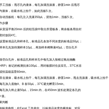
. 手工洗板：甩尽孔内液体，每孔加满洗涤液，静置1min 后甩尽
内液体，在吸水纸上拍干，如此洗板5 次。
. 自动洗板机：每孔注入洗液350μL，浸泡1min，洗板5 次。
作步骤
. 从室温平衡20min 后的铝箔袋中取出所需板条，剩余板条用自封
密封放回4℃。
. 设置标准品孔和样本孔，标准品孔各加不同浓度的标准品50μL；
. 样本孔先加待测样本10μL，再加样本稀释液40μL；空白孔不
. 除空白孔外，标准品孔和样本孔中每孔加入辣根过氧化物酶
HRP）标记的检测抗体100μL，用封板膜封住反应孔，37℃水浴
或恒温箱温育60min。
. 弃去液体，吸水纸上拍干，每孔加满洗涤液，静置1min，甩去洗涤液，吸水纸上拍
. 每孔加入底物A、B 各50μL，37℃避光孵育15min。
. 每孔加入终止液50μL，15min 内，在450nm 波长处测定各孔的
D 值。
果判断
制标准曲线：在Excel 工作表中，以标准品浓度作横坐标，对应