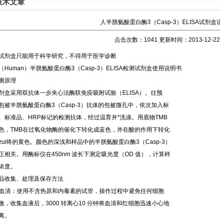
技术文章
人半胱氨酸蛋白酶3（Casp-3）ELISA试剂盒
点击次数：1041 更新时间：2013-12-22
试剂盒只能用于科学研究，不得用于医学诊断
（Human）半胱氨酸蛋白酶3（Casp-3）ELISA检测试剂盒使用说明书
测原理
剂盒采用双抗体一步夹心法酶联免疫吸附试验（ELISA）。往预
包被半胱氨酸蛋白酶3（Casp-3）抗体的包被微孔中，依次加入标
、标准品、HRP标记的检测抗体，经过温育并*洗涤。用底物TMB
色，TMB在过氧化物酶的催化下转化成蓝色，并在酸的作用下转化
zui终的黄色。颜色的深浅和样品中的半胱氨酸蛋白酶3（Casp-3）
正相关。用酶标仪在450nm 波长下测定吸光度（OD 值），计算样
浓度。
品收集、处理及保存方法
. 血清：使用不含热原和内毒素的试管，操作过程中避免任何细胞
激，收集血液后，3000 转离心10 分钟将血清和红细胞迅速小心地
离。