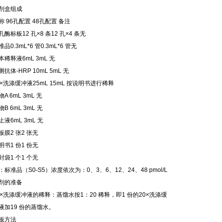
剂盒组成
称 96孔配置 48孔配置 备注
孔酶标板12 孔×8 条12 孔×4 条无
准品0.3mL*6 管0.3mL*6 管无
本稀释液6mL 3mL 无
测抗体-HRP 10mL 5mL 无
0×洗涤缓冲液25mL 15mL 按说明书进行稀释
物A 6mL 3mL 无
物B 6mL 3mL 无
止液6mL 3mL 无
板膜2 张2 张无
明书1 份1 份无
封袋1 个1 个无
：标准品（S0-S5）浓度依次为：0、3、6、12、24、48 pmol/L
剂的准备
0×洗涤缓冲液的稀释：蒸馏水按1：20 稀释，即1 份的20×洗涤缓
液加19 份的蒸馏水。
板方法