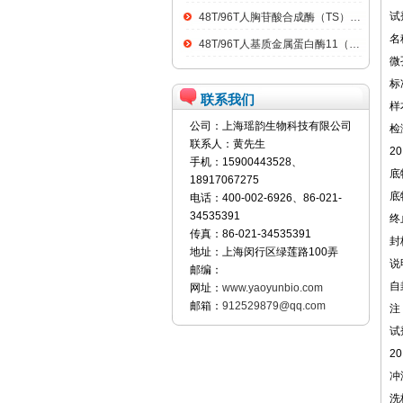
试
48T/96T人胸苷酸合成酶（TS）ELISA kit
名
48T/96T人基质金属蛋白酶11（MMP11）ELISA kit
微
标
联系我们
样
公司：上海瑶韵生物科技有限公司
检
联系人：黄先生
2
手机：15900443528、
底
18917067275
底
电话：400-002-6926、86-021-
34535391
终
传真：86-021-34535391
封
地址：上海闵行区绿莲路100弄
说
邮编：
自
网址：
www.yaoyunbio.com
邮箱：
912529879@qq.com
注
试
2
冲
洗