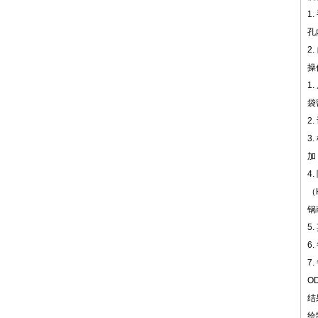
1
孔
2
操
1
袋
2
3
加
4
（
锅
5
6
7
O
结
绘