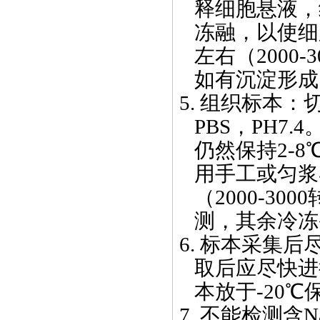
释细胞悬液，
冻融，以使细
左右（
2000-3
如有沉淀形成
5.
组织标本：
PBS
，
PH7.4
仍然保持
2-8
用手工或匀浆
（
2000-3000
测，其余冷冻
6.
标本采集后
取后应尽快进
本放于
-20
℃
7.
不能检测含N