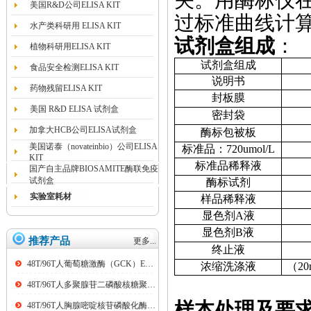
关。用酶标仪
美国R&D公司ELISA KIT
过标准曲线计
水产类科研用 ELISA KIT
试剂盒组成
：
植物科研用ELISA KIT
试剂盒组成
食品安全检测ELISA KIT
说明书
药物残留ELISA KIT
封板膜
美国 R&D ELISA 试剂盒
密封袋
加拿大HCB公司ELISA试剂盒
酶标包被板
美国诺泰（novateinbio）公司ELISA
标准品：
720
umol
/L
KIT
标准品稀释液
国产自主品牌BIOSAMITE酶联免疫
试剂盒
酶标试剂
实验室耗材
样品稀释液
显色剂
A
液
显色剂
B
液
推荐产品
更多...
终止液
48T/96T人葡萄糖激酶（GCK）ELISA kit
浓缩洗涤液
（
20
48T/96T人多聚腺苷二磷酸核糖聚合酶（PARP）ELISA kit
样本处理及要
48T/96T人胸腺嘧啶核苷磷酸化酶（TP）ELISA kit