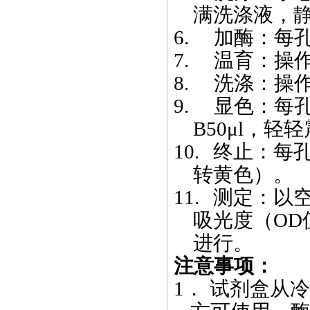
满洗涤液，
6.
加酶：每
7.
温育：操
8.
洗涤：操
9.
显色：每
B50μl
，轻轻
10.
终止：每
转黄色）。
11.
测定：以
吸光度（
OD
进行。
注意事项：
1．
试剂盒从冷