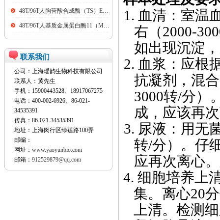
48T/96T人胸苷酸合成酶（TS）ELISA kit
1.
血清：室温
48T/96T人基质金属蛋白酶11（MMP11）ELISA kit
右（
2000-300
如出现沉淀，
联系我们
2.
血浆：应根
公司：上海瑶韵生物科技有限公司
抗凝剂，混合
联系人：黄先生
手机：15900443528、18917067275
3000
转
/
分）
电话：400-002-6926、86-021-
成，应该再次
34535391
传真：86-021-34535391
3.
尿液：用无
地址：上海闵行区绿莲路100弄
邮编：
转
/
分）。仔
网址：
www.yaoyunbio.com
应再次离心。
邮箱：
912529879@qq.com
4.
细胞培养上
集。离心
20
分
上清。检测细