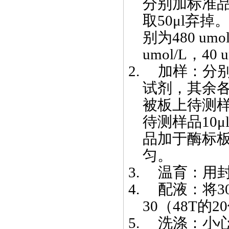
分别加标准
取
50μl
弃掉
别为
480 umo
umol
/L
，
40 
2.
加样：分
试剂，其余
被板上待测
待测样品
10
μ
品加于酶标
匀。
3.
温育：用
4.
配液：将
3
30
（
48T
的
20
5.
洗涤：小