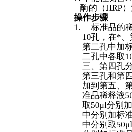
酶的（
HRP
）
操作步骤
1.
标准品的
10
孔，在*
第二孔中加
二孔中各取
1
三、第四孔
第三孔和第
加到第五、
准品稀释液
5
取
50μl
分别
中分别加标
中分别取
50μ