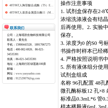
操作注意事项
48T/96T人胸苷酸合成酶（TS）ELISA kit
1. 试剂盒保存在2
48T/96T人基质金属蛋白酶11（MMP11）ELISA kit
浓缩洗涤液会有结晶
后再使用。2. 实
联系我们
保存。
公司：上海瑶韵生物科技有限公司
联系人：黄先生
3. 浓度为0 的S
手机：15900443528、18917067275
电话：400-002-6926、86-021-
书操作时样本已经稀释
34535391
4. 严格按照说明
传真：86-021-34535391
地址：上海闵行区绿莲路100弄
5. 所有液体组分使
邮编：
网址：
www.yaoyunbio.com
试剂盒组成
邮箱：
912529879@qq.com
名称 96孔配置 48
微孔酶标板12 孔×8 
标准品0.3mL*6 管0.
样本稀释液6mL 3mL