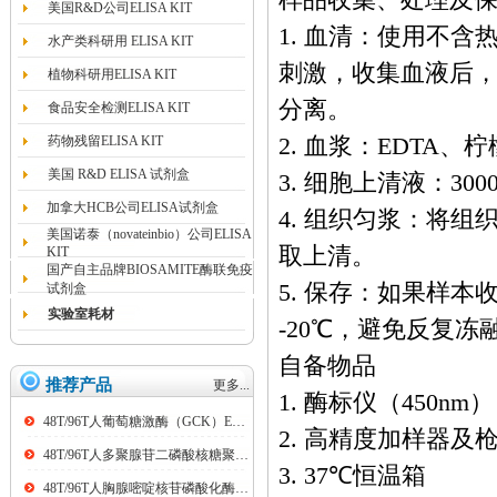
样品收集、处理及
美国R&D公司ELISA KIT
1. 血清：使用不
水产类科研用 ELISA KIT
刺激，收集血液后，3
植物科研用ELISA KIT
分离。
食品安全检测ELISA KIT
药物残留ELISA KIT
2. 血浆：EDTA、
美国 R&D ELISA 试剂盒
3. 细胞上清液：30
加拿大HCB公司ELISA试剂盒
4. 组织匀浆：将组
美国诺泰（novateinbio）公司ELISA
取上清。
KIT
国产自主品牌BIOSAMITE酶联免疫
5. 保存：如果样
试剂盒
实验室耗材
-20℃，避免反复
自备物品
推荐产品
更多...
1. 酶标仪（450nm）
48T/96T人葡萄糖激酶（GCK）ELISA kit
2. 高精度加样器及枪头：0
48T/96T人多聚腺苷二磷酸核糖聚合酶（PARP）ELISA kit
3. 37℃恒温箱
48T/96T人胸腺嘧啶核苷磷酸化酶（TP）ELISA kit