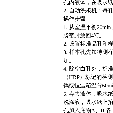
孔内液体，在吸水纸
2. 自动洗板机：每孔
操作步骤
1. 从室温平衡20
袋密封放回4℃。
2. 设置标准品孔和
3. 样本孔先加待测
加。
4. 除空白孔外，
（HRP）标记的检测
锅或恒温箱温育60mi
5. 弃去液体，吸水
洗涤液，吸水纸上拍
孔加入底物A、B 各5