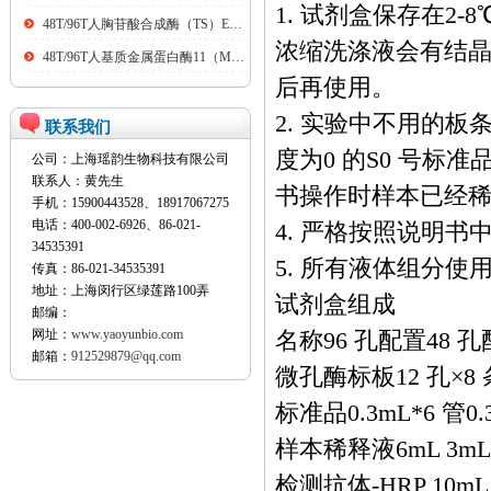
1. 试剂盒保存在2
48T/96T人胸苷酸合成酶（TS）ELISA kit
浓缩洗涤液会有结晶
48T/96T人基质金属蛋白酶11（MMP11）ELISA kit
后再使用。
2. 实验中不用的板
联系我们
度为0 的S0 号
公司：上海瑶韵生物科技有限公司
联系人：黄先生
书操作时样本已经稀释
手机：15900443528、18917067275
电话：400-002-6926、86-021-
4. 严格按照说明
34535391
5. 所有液体组分使
传真：86-021-34535391
地址：上海闵行区绿莲路100弄
试剂盒组成
邮编：
网址：
www.yaoyunbio.com
名称96 孔配置48 
邮箱：
912529879@qq.com
微孔酶标板12 孔×8 
标准品0.3mL*6 管0.
样本稀释液6mL 3mL
检测抗体-HRP 10mL