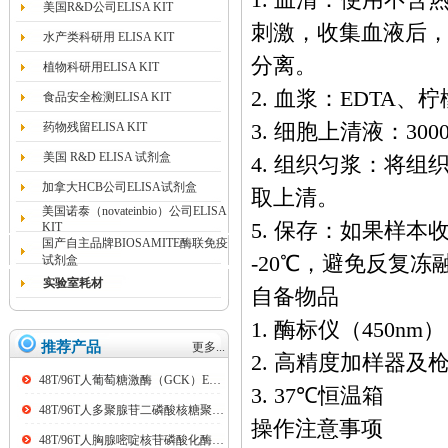
1. 血清：使用不
美国R&D公司ELISA KIT
刺激，收集血液后，3
水产类科研用 ELISA KIT
分离。
植物科研用ELISA KIT
2. 血浆：EDTA、
食品安全检测ELISA KIT
药物残留ELISA KIT
3. 细胞上清液：30
美国 R&D ELISA 试剂盒
4. 组织匀浆：将组
加拿大HCB公司ELISA试剂盒
取上清。
美国诺泰（novateinbio）公司ELISA
5. 保存：如果样
KIT
国产自主品牌BIOSAMITE酶联免疫
-20℃，避免反复
试剂盒
实验室耗材
自备物品
1. 酶标仪（450nm）
推荐产品
更多...
2. 高精度加样器及枪头：0
48T/96T人葡萄糖激酶（GCK）ELISA kit
3. 37℃恒温箱
48T/96T人多聚腺苷二磷酸核糖聚合酶（PARP）ELISA kit
操作注意事项
48T/96T人胸腺嘧啶核苷磷酸化酶（TP）ELISA kit