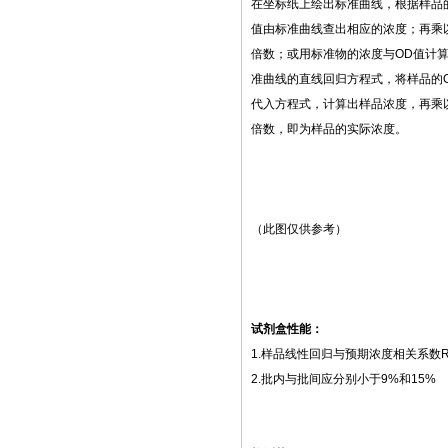
在坐标纸上绘出标准曲线，根据样品
值由标准曲线查出相应的浓度；再乘
倍数；或用标准物的浓度与
OD
值计
准曲线的直线回归方程式，将样品的
代入方程式，计算出样品浓度，再乘
倍数，即为样品的实际浓度。
（此图仅供参考）
试剂盒性能：
1.
样品线性回归与预期浓度相关系数
2.
批内与批间应分别小于
9%
和
15%