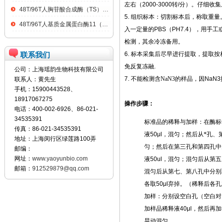
左右（
2000-3000
转
/
分）。仔细收集
48T/96T人胸苷酸合成酶（TS）ELISA kit
5.
组织标本：切割标本后，称取重量
48T/96T人基质金属蛋白酶11（MMP11）ELISA kit
入一定量的
PBS
（
PH7.4
），用手工
检测，其余冷冻备用。
联系我们
6.
标本采集后尽早进行提取，提取按
免反复冻融
.
公司：上海瑶韵生物科技有限公司
7.
不能检测含NaN3的样品
，因
NaN3
联系人：黄先生
手机：15900443528、
18917067275
操作步骤：
电话：400-002-6926、86-021-
34535391
标准品的稀释与加样：在酶标
传真：86-021-34535391
液
50μl
，混匀；然后从*孔、
地址：上海闵行区绿莲路100弄
匀；然后在第三孔和第四孔中
邮编：
网址：
www.yaoyunbio.com
液
50ul
，混匀；混匀后从第五
邮箱：
912529879@qq.com
混匀后从第七、第八孔中分别
各取
50μl
弃掉。（稀释后各孔
加样：分别设空白孔（空白对
加样品稀释液
40μl
，然后再加
晃动混匀。