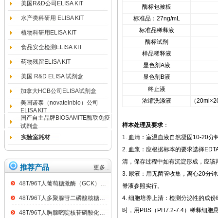
美国R&D公司ELISA KIT
酶标包被板
水产类科研用 ELISA KIT
标准品：
27ng/mL
标准品稀释液
植物科研用ELISA KIT
酶标试剂
食品安全检测ELISA KIT
样品稀释液
药物残留ELISA KIT
显色剂
A
液
美国 R&D ELISA 试剂盒
显色剂
B
液
终止液
加拿大HCB公司ELISA试剂盒
浓缩洗涤液
（
20ml
×
2
美国诺泰（novateinbio）公司
ELISA KIT
国产自主品牌BIOSAMITE酶联免疫
样本处理及要求
：
试剂盒
实验室耗材
1.
血清：室温血液自然凝固
10-20
分
2.
血浆：应根据标本的要求选择
EDT
清，保存过程中如有沉淀形成，应该
推荐产品
更多...
3.
尿液：用无菌管收集，离心
20
分钟
48T/96T人葡萄糖激酶（GCK）ELISA kit
脊液参照实行。
48T/96T人多聚腺苷二磷酸核糖聚合酶（PARP）ELISA kit
4.
细胞培养上清：检测分泌性的成份
时，用
PBS
（
PH7.2-7.4
）稀释细胞
48T/96T人胸腺嘧啶核苷磷酸化酶（TP）ELISA kit