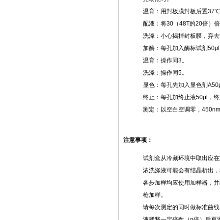
温育：用封板膜封板后置
37
℃
配液：将
30
（
48T
的
20
倍）倍
洗涤：小心揭掉封板膜，弃去
加酶：每孔加入酶标试剂
50μl
温育：操作同
3
。
洗涤：操作同
5
。
显色：每孔先加入显色剂
A50
终止：每孔加终止液
50μl
，终
测定：以空白空调零，
450n
注意事项：
试剂盒从冷藏环境中取出应在
浓洗涤液可能会有结晶析出，
各步加样均应使用加样器，并
枪加样。
请每次测定的同时做标准曲线
液稀释一定倍数（
n
倍）后再