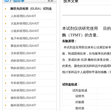
产品目录
更多...
技术文章
酶联免疫检测（ELISA）试剂盒
人科研用ELISA KIT
大鼠科研用ELISA KIT
本试剂仅供研究使用
目的
小鼠科研用ELISA KIT
酶（
TPMT
）
的含量。
兔子科研用ELISA KIT
实验原理：
豚鼠科研用ELISA KIT
本试剂盒应用双抗体夹心法测定标
犬科研用ELISA KIT
板，制成固相抗体，往包被单抗的微
合，形成抗体
-
抗原
-
酶标抗体复合物
鸡科研用ELISA KIT
的黄色。颜色的深浅和样品中的
硫嘌
鸭科研用ELISA KIT
线计算样品中人
硫嘌呤甲基转移酶（
羊科研用ELISA KIT
牛科研用ELISA KIT
试剂盒组成
：
马科研用ELISA KIT
试剂盒组成
说明书
猪科研用ELISA KIT
封板膜
猴科研用ELISA KIT
密封袋