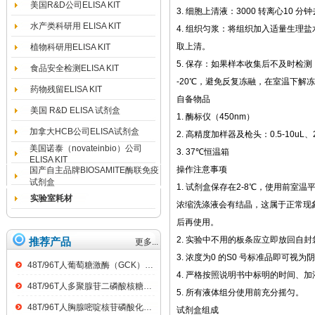
美国R&D公司ELISA KIT
3. 细胞上清液：3000 转离心10 
水产类科研用 ELISA KIT
4. 组织匀浆：将组织加入适量生理盐水
取上清。
植物科研用ELISA KIT
5. 保存：如果样本收集后不及时检
食品安全检测ELISA KIT
-20℃，避免反复冻融，在室温下解
药物残留ELISA KIT
自备物品
美国 R&D ELISA 试剂盒
1. 酶标仪（450nm）
加拿大HCB公司ELISA试剂盒
2. 高精度加样器及枪头：0.5-10uL、2-2
美国诺泰（novateinbio）公司
3. 37℃恒温箱
ELISA KIT
操作注意事项
国产自主品牌BIOSAMITE酶联免疫
试剂盒
1. 试剂盒保存在2-8℃，使用前室温
实验室耗材
浓缩洗涤液会有结晶，这属于正常现
后再使用。
2. 实验中不用的板条应立即放回自
推荐产品
更多...
3. 浓度为0 的S0 号标准品即可
48T/96T人葡萄糖激酶（GCK）ELISA kit
4. 严格按照说明书中标明的时间、
48T/96T人多聚腺苷二磷酸核糖聚合酶（PARP）ELISA kit
5. 所有液体组分使用前充分摇匀。
48T/96T人胸腺嘧啶核苷磷酸化酶（TP）ELISA kit
试剂盒组成