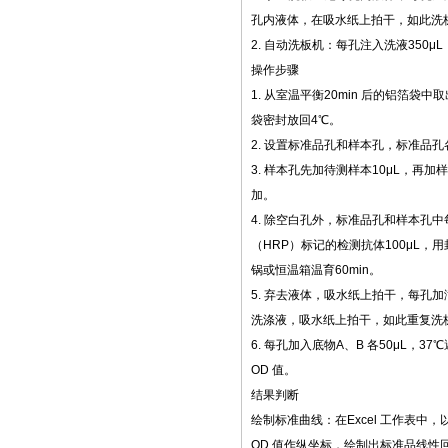
孔内液体，在吸水纸上拍干，如此洗板
2. 自动洗板机：每孔注入洗液350μL
操作步骤
1. 从室温平衡20min 后的铝箔袋
袋密封放回4℃。
2. 设置标准品孔和样本孔，标准品孔
3. 样本孔先加待测样本10μL，再加
加。
4. 除空白孔外，标准品孔和样本孔
（HRP）标记的检测抗体100μL，
锅或恒温箱温育60min。
5. 弃去液体，吸水纸上拍干，每孔加
洗涤液，吸水纸上拍干，如此重复洗板
6. 每孔加入底物A、B 各50μL，37
OD 值。
结果判断
绘制标准曲线：在Excel 工作表中
OD 值作纵坐标，绘制出标准品线性