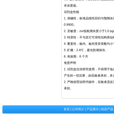
本浓度值。
试剂盒性能
1. 准确性：标准品线性回归与预期浓
0.9900。
2. 灵敏度：zui低检测浓度小于1.0 pg
3. 特异性：不与其它可溶性结构类
4. 重复性：板内、板间变异系数均小
5. 贮藏：2-8℃，避光防潮保存。
6. 有效期：6 个月
免责声明
1. 试剂盒仅供研究使用，不得用于
产生的一切后果，由实验者承担，本
2. 严格按照说明书操作，实验者违
承担。
首页
|
公司简介
|
产品展示
|
热卖产品