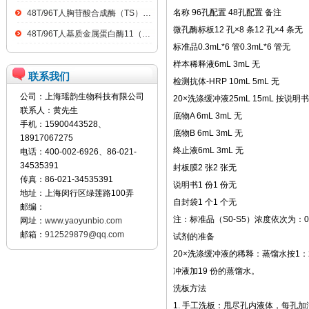
名称 96孔配置 48孔配置 备注
48T/96T人胸苷酸合成酶（TS）ELISA kit
微孔酶标板12 孔×8 条12 孔×4 条无
48T/96T人基质金属蛋白酶11（MMP11）ELISA kit
标准品0.3mL*6 管0.3mL*6 管无
样本稀释液6mL 3mL 无
联系我们
检测抗体-HRP 10mL 5mL 无
公司：上海瑶韵生物科技有限公司
20×洗涤缓冲液25mL 15mL 按说
联系人：黄先生
底物A 6mL 3mL 无
手机：15900443528、
底物B 6mL 3mL 无
18917067275
终止液6mL 3mL 无
电话：400-002-6926、86-021-
34535391
封板膜2 张2 张无
传真：86-021-34535391
说明书1 份1 份无
地址：上海闵行区绿莲路100弄
自封袋1 个1 个无
邮编：
注：标准品（S0-S5）浓度依次为：0、50
网址：
www.yaoyunbio.com
邮箱：
912529879@qq.com
试剂的准备
20×洗涤缓冲液的稀释：蒸馏水按1：2
冲液加19 份的蒸馏水。
洗板方法
1. 手工洗板：甩尽孔内液体，每孔加