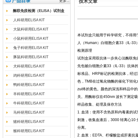
产品目录
更多...
技术文章
酶联免疫检测（ELISA）试剂盒
人科研用ELISA KIT
大鼠科研用ELISA KIT
本试剂盒只能用于科学研究，不得用
小鼠科研用ELISA KIT
人（Human）白细胞介素33（IL-3
兔子科研用ELISA KIT
检测原理
豚鼠科研用ELISA KIT
试剂盒采用双抗体一步夹心法酶联免疫
先包被白细胞介素33（IL-33）抗
犬科研用ELISA KIT
标准品、HRP标记的检测抗体，经过
鸡科研用ELISA KIT
色，TMB在过氧化物酶的催化下转
鸭科研用ELISA KIT
zui终的黄色。颜色的深浅和样品中的白
羊科研用ELISA KIT
关。用酶标仪在450nm 波长下测定
牛科研用ELISA KIT
样品收集、处理及保存方法
1. 血清：使用不含热原和内毒素的
马科研用ELISA KIT
刺激，收集血液后，3000 转离心1
猪科研用ELISA KIT
分离。
猴科研用ELISA KIT
2. 血浆：EDTA、柠檬酸盐或肝素抗凝