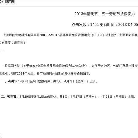
公司新闻
2013年清明节、五一劳动节放假安排
点击次数：1451 更新时间：2013-04-05
海瑶韵生物科技有限公司"BIOSAMITE"品牌酶联免疫吸附测定（ELISA）试剂盒*。主要面向
位有需要，请直接！
，
:
据国务院《关于修改<全国年节及纪念日放假办法>的决定》，为便于各地区、各部门及早合理安
院批准，现将2013年元旦、春节放假调休日期的具体安排通知如下。
一
、清明节：
4月4日至6日放假调休，共3天。4月7日（星期日）上班。
二
、劳动节：
4月29日至5月1日放假调休，共3天。4月27日（星期六）、4月28日（星期日）上班。
：