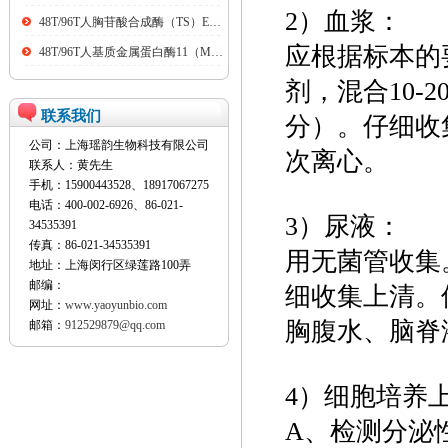
2）血浆：
48T/96T人胸苷酸合成酶（TS）ELISA kit
应根据标本的
48T/96T人基质金属蛋白酶11（MMP11）ELISA kit
剂，混合10-2
联系我们
分）。仔细收
公司：上海瑶韵生物科技有限公司
次离心。
联系人：黄先生
手机：15900443528、18917067275
电话：400-002-6926、86-021-
3）尿液：
34535391
传真：86-021-34535391
用无菌管收集。
地址：上海闵行区绿莲路100弄
邮编：
细收集上清。
网址：
www.yaoyunbio.com
胸腹水、脑脊
邮箱：
912529879@qq.com
4）细胞培养
A、检测分泌