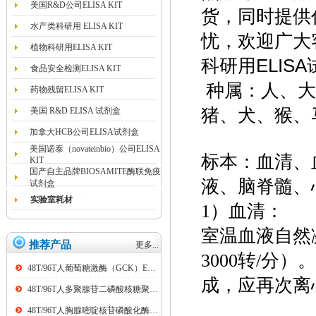
美国R&D公司ELISA KIT
货，同时提供
水产类科研用 ELISA KIT
忧，欢迎广大
植物科研用ELISA KIT
科研用ELIS
食品安全检测ELISA KIT
种属：人、大
药物残留ELISA KIT
猪、犬、猴、
美国 R&D ELISA 试剂盒
加拿大HCB公司ELISA试剂盒
美国诺泰（novateinbio）公司ELISA
标本：血清、
KIT
国产自主品牌BIOSAMITE酶联免疫
液、脑脊髓、
试剂盒
实验室耗材
1）血清：
室温血液自然凝
推荐产品
更多...
3000转/分
48T/96T人葡萄糖激酶（GCK）ELISA kit
成，应再次离
48T/96T人多聚腺苷二磷酸核糖聚合酶（PARP）ELISA kit
48T/96T人胸腺嘧啶核苷磷酸化酶（TP）ELISA kit