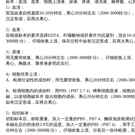
标本：血清、血浆、细胞上清液、尿液、体液、灌洗液、脑脊髓、心
1）血清：
室温血液自然凝固10-20分钟后，离心20分钟左右（2000-3000转
沉淀形成，应再次离心。
2）血浆：
应根据标本的要求选择EDTA、柠檬酸钠或肝素作为抗凝剂，混合10-20
3000转/分）。仔细收集上清。保存过程中如有沉淀形成，应再次离心
3）尿液：
用无菌管收集。离心20分钟左右（2000-3000转/分）。仔细收集
离心。胸腹水、脑脊液参照此实行。
4）细胞培养上清：
A、检测分泌性的成份时，用无菌管收集。离心20分钟左右（2000-30
B、检测细胞内的成份时，用PBS（PH7.2-7.4）稀释细胞悬液，细胞浓
融，以使细胞破坏并 放出细胞内成份。离心20分钟左右（2000-300
如有沉淀形成，应再次离心。
5）组织标本：
切割标本后，称取重量。加入一定量的PBS，PH7.4。酶联免疫检测试
本融化后仍然保持2-8℃的温度。加入一定量的PBS（PH7.4），用
分钟左右（2000-3000转/分）。仔细收集上清。分装后一份待检测，