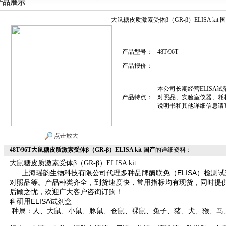
产品展示
大鼠糖皮质激素受体β（GR-β）ELISA kit 
产品型号：
48T/96T
产品报价：
本公司长期经营ELISA
产品特点：
对照品、实验室仪器、耗
说明书和其他详细信息请
点击放大
48T/96T大鼠糖皮质激素受体β（GR-β）ELISA kit 国产
的详细资料：
大鼠糖皮质激素受体β（GR-β）ELISA kit
上海瑶韵生物科技有限公司
代理多种品牌酶联免（ELISA）检测
对照品等。产品种类齐全，到货速度快，常用指标均有现货，同时提供
后顾之忧，欢迎广大客户咨询订购！
科研用ELISA试剂盒
种属：人、大鼠、小鼠、豚鼠、仓鼠、裸鼠、兔子、猪、犬、猴、马