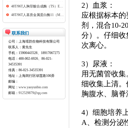
2）血浆：
48T/96T人胸苷酸合成酶（TS）ELISA kit
应根据标本的
48T/96T人基质金属蛋白酶11（MMP11）ELISA kit
剂，混合10-2
联系我们
分）。仔细收
公司：上海瑶韵生物科技有限公司
次离心。
联系人：黄先生
手机：15900443528、18917067275
电话：400-002-6926、86-021-
3）尿液：
34535391
传真：86-021-34535391
用无菌管收集。
地址：上海闵行区绿莲路100弄
邮编：
细收集上清。
网址：
www.yaoyunbio.com
胸腹水、脑脊
邮箱：
912529879@qq.com
4）细胞培养
A、检测分泌