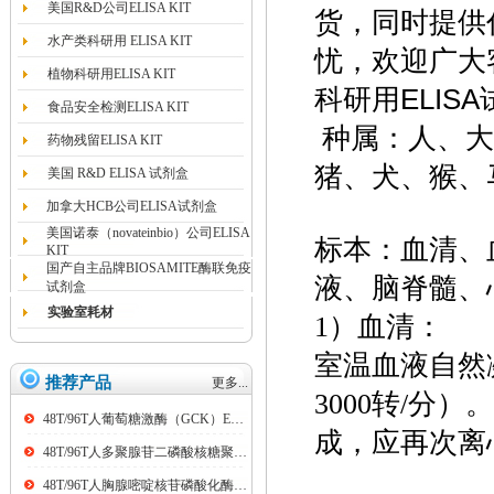
美国R&D公司ELISA KIT
货，同时提供
水产类科研用 ELISA KIT
忧，欢迎广大
植物科研用ELISA KIT
科研用ELIS
食品安全检测ELISA KIT
种属：人、大
药物残留ELISA KIT
猪、犬、猴、
美国 R&D ELISA 试剂盒
加拿大HCB公司ELISA试剂盒
美国诺泰（novateinbio）公司ELISA
标本：血清、
KIT
国产自主品牌BIOSAMITE酶联免疫
液、脑脊髓、
试剂盒
实验室耗材
1）血清：
室温血液自然凝
推荐产品
更多...
3000转/分
48T/96T人葡萄糖激酶（GCK）ELISA kit
成，应再次离
48T/96T人多聚腺苷二磷酸核糖聚合酶（PARP）ELISA kit
48T/96T人胸腺嘧啶核苷磷酸化酶（TP）ELISA kit