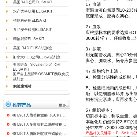
美国R&D公司ELISA KIT
1）血清：
室温血液自然凝固10-20分
水产类科研用 ELISA KIT
沉淀形成，应再次离心。
植物科研用ELISA KIT
2）血浆：
食品安全检测ELISA KIT
应根据标本的要求选择EDT
3000转/分）。仔细收
药物残留ELISA KIT
美国 R&D ELISA 试剂盒
3）尿液：
用无菌管收集。离心20分钟
加拿大HCB公司ELISA试剂盒
离心。胸腹水、脑脊液参照
美国诺泰（novateinbio）公司
ELISA KIT
4）细胞培养上清：
国产自主品牌BIOSAMITE酶联免疫
A、检测分泌性的成份时，用
试剂盒
实验室耗材
B、检测细胞内的成份时，用P
融，以使细胞破坏并 放出细
如有沉淀形成，应再次离心
推荐产品
更多...
5）组织标本：
48T/96T人葡萄糖激酶（GCK）ELISA kit
切割标本后，称取重量。加入
本融化后仍然保持2-8℃的
48T/96T人多聚腺苷二磷酸核糖聚合酶（PARP）ELISA kit
分钟左右（2000-300
产品相关关键字：
ELISA kit
试
48T/96T人胸腺嘧啶核苷磷酸化酶（TP）ELISA kit