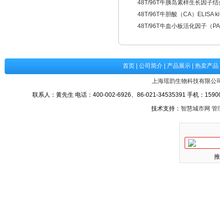
48T/96T牛胰岛素样生长因子结合蛋
48T/96T牛胆酸（CA）ELISA 
48T/96T牛血小板活化因子（PAF
首页
|
公司简介
|
产品展示
|
热卖产品
上海瑶韵生物科技有限公
联系人：黄先生 电话：400-002-6926、86-021-34535391 手机：15900
技术支持：
智慧城市网
管
推