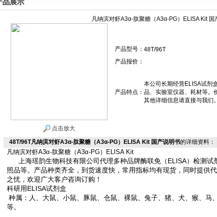
产品展示
凡纳滨对虾A3α-肽聚糖（A3α-PG）ELISA Kit 
产品型号：
48T/96T
产品报价：
本公司长期经营ELISA试
产品特点：
品、实验室仪器、耗材等。
其他详细信息请直接与我们
点击放大
48T/96T凡纳滨对虾A3α-肽聚糖（A3α-PG）ELISA Kit 国产说明书
的详细资料：
凡纳滨对虾A3α-肽聚糖（A3α-PG）ELISA Kit
上海瑶韵生物科技有限公司
代理多种品牌酶联免（ELISA）检测
照品等。产品种类齐全，到货速度快，常用指标均有现货，同时提供代
之忧，欢迎广大客户咨询订购！
科研用ELISA试剂盒
种属：人、大鼠、小鼠、豚鼠、仓鼠、裸鼠、兔子、猪、犬、猴、马
等。