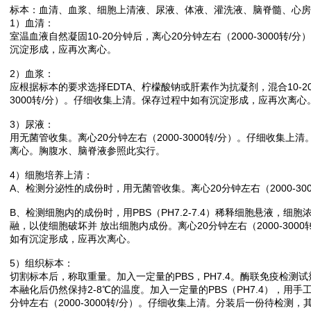
标本：血清、血浆、细胞上清液、尿液、体液、灌洗液、脑脊髓、心房
1）血清：
室温血液自然凝固10-20分钟后，离心20分钟左右（2000-3000转
沉淀形成，应再次离心。
2）血浆：
应根据标本的要求选择EDTA、柠檬酸钠或肝素作为抗凝剂，混合10-20
3000转/分）。仔细收集上清。保存过程中如有沉淀形成，应再次离心
3）尿液：
用无菌管收集。离心20分钟左右（2000-3000转/分）。仔细收集
离心。胸腹水、脑脊液参照此实行。
4）细胞培养上清：
A、检测分泌性的成份时，用无菌管收集。离心20分钟左右（2000-30
B、检测细胞内的成份时，用PBS（PH7.2-7.4）稀释细胞悬液，细胞
融，以使细胞破坏并 放出细胞内成份。离心20分钟左右（2000-300
如有沉淀形成，应再次离心。
5）组织标本：
切割标本后，称取重量。加入一定量的PBS，PH7.4。酶联免疫检测试
本融化后仍然保持2-8℃的温度。加入一定量的PBS（PH7.4），用
分钟左右（2000-3000转/分）。仔细收集上清。分装后一份待检测，