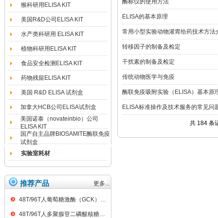
酶标仪的使用方法
猴科研用ELISA KIT
ELISA的基本原理
美国R&D公司ELISA KIT
常用小型实验动物灌胃给药技术方法
水产类科研用 ELISA KIT
转移因子的制备及检定
植物科研用ELISA KIT
干扰素的制备及检定
食品安全检测ELISA KIT
传统动物医学与免疫
药物残留ELISA KIT
酶联免疫吸附实验（ELISA）基本原
美国 R&D ELISA 试剂盒
加拿大HCB公司ELISA试剂盒
ELISA标准操作及技术服务的常见问
美国诺泰（novateinbio）公司
共 184 条
ELISA KIT
国产自主品牌BIOSAMITE酶联免疫
试剂盒
实验室耗材
推荐产品
更多...
48T/96T人葡萄糖激酶（GCK）ELISA kit
48T/96T人多聚腺苷二磷酸核糖聚合酶（PARP）ELISA kit